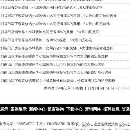
深圳福田办公室装修：小城装饰比同行省18%的真相，6大理由锁定它
深圳福田写字楼装修选小城装饰：比同行省18%的秘密，6大理由锁定放心选择
深圳福田写字楼装修选小城装饰：比同行省18%的真相，6大理由锁定首选
深圳福田店铺装修：小城装饰比同行省18%的真相，6大理由锁定它
深圳福田仓库装修选小城装饰：省18%的秘密，6大理由安心选
深圳福田厂房装修选小城装饰：比同行省18%的关键，6大理由锁定靠谱选择
深圳南山仓库装修选哪家？小城装饰凭啥便宜18%？六大理由锁定最优解
深圳南山厂房装修选哪家？小城装饰：比同行便宜18%的六大核心优势
深圳南山店铺装修选哪家？小城装饰凭啥便宜18%？六大理由锁定放心选择
深圳南山写字楼装修选哪家？小城装饰性价比领先，价格直省18%的秘密揭晓
共19页/550条记录 30条/页
[1]
[2]
[3]
[4]
[5]
[6]
[7]
[8]
[9]
展示
案例展示
新闻中心
留言咨询
下载中心
营销网络
招聘信息
资质
|
|
|
|
|
|
|
系电话: 13689546782 手机：13689546782 联系QQ: