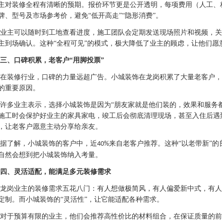
主对装修全程有清晰的预期。报价环节更是公开透明，每项费用（人工、
牌、型号及市场参考价，避免
“低开高走”“隐形消费”。
业主可以随时到工地查看进度，施工团队会定期发送现场照片和视频，关
主到场确认。这种
“全程可见”的模式，极大降低了业主的顾虑，让他们愿
三、口碑积累，老客户
“用脚投票”
在装修行业，口碑的力量远超广告。小城装饰在龙岗积累了大量老客户，
的重要原因。
许多业主表示，选择小城装饰是因为
“朋友家就是他们装的，效果和服务
施工时会保护好业主的家具家电，竣工后会彻底清理现场，甚至入住后遇到
，让老客户愿意主动分享给亲友。
据了解，小城装饰的客户中，近
来自老客户推荐。这种“以老带新”
40%
自然会想到把小城装饰纳入考量。
四、灵活适配，能满足多元装修需求
龙岗业主的装修需求五花八门：有人想做极简风，有人偏爱新中式，有人
定制。而小城装饰的
“灵活性”，让它能适配各种需求。
对于预算有限的业主，他们会推荐高性价比的材料组合，在保证质量的前