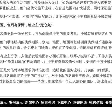
会深入沟通生活习惯，将爱好融入设计（如为藏书爱好者打造嵌入式书架
紧张的业主，他们会优化施工流程，在合规范围内加快进度，同时保证施
这种
“不套路、不敷衍”的适配能力，让不同需求的业主都愿意给小城装
五、售后有保障，给业主
“定心丸”
装修不是一锤子买卖，售后保障是业主的重要考量。小城装饰在这方面的
他们承诺明确的质保期限，水电、墙面、地面等基础项目质保期长达数年
为的质量问题，会免费上门维修；即使过了质保期，也能提供有偿维修服
有业主分享，入住后发现墙面有小面积开裂，联系小城装饰后，工作人员
这种
“负责到底”的售后态度，让业主在选择装修公司时，更倾向于将小城
正是凭借对本地需求的精准把握、透明化的服务流程、扎实的口碑积累、
深圳龙岗赢得了业主的广泛认可。对于
的龙岗业主来说，邀请小城装
80%
对其综合实力的信任——毕竟，把家交给一个让人放心的团队，远比盲目
展示
案例展示
新闻中心
留言咨询
下载中心
营销网络
招聘信息
资质
|
|
|
|
|
|
|