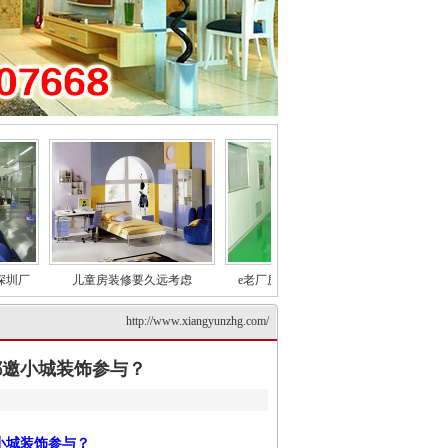
厂
儿童房装修要久远考虑
e老厂房墙面粉刷/墙面涂料
V深圳
http://www.xiangyunzhg.com/
都邀小城装饰参与？
小城装饰参与？