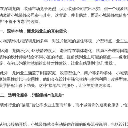
在深圳龙岗，装修市场竞争激烈，大小装修公司层出不穷。但一个现象格
动邀请小城装饰公司参与其中。这背后，并非偶然，而是小城装饰凭借多
中“不得不考虑”的选择。
一、深耕本地，懂龙岗业主的真实需求
小城装饰扎根深圳龙岗多年，对这片区域的居住环境、户型特点、业主生
比如，龙岗不少小区楼龄跨度大，老房存在墙体老化、格局不合理等问题
装饰的设计师会结合不同小区的特点，提前预判业主可能的痛点
——像老
等，在初步沟通时就能给出针对性建议，让业主感受到“他们懂我”。
此外，龙岗业主涵盖了刚需家庭、改善型住户、商户等多种群体，小城装
庭注重性价比与实用性，他们会在设计中强化收纳与空间利用；改善型住
美学搭配上多下功夫。这种
“接地气”的服务，让业主觉得更靠谱。
二、透明化服务，消除装修
“信息差”
装修行业的
“猫腻”曾让不少业主望而却步，而小城装饰的透明化服务，
从初步接触开始，小城装饰就会主动提供详细的服务流程说明，包括设计