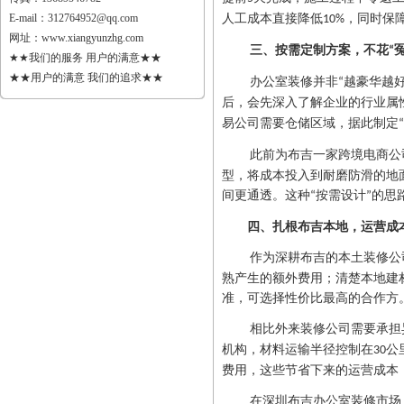
人工成本直接降低
，同时保
E-mail：
312764952@qq.com
10%
网址：
www.xiangyunzhg.com
三、按需定制方案，不花
“
★★我们的服务 用户的满意★★
★★用户的满意 我们的追求★★
办公室装修并非
越豪华越
“
后，会先深入了解企业的行业属
易公司需要仓储区域，据此制定
“
此前为布吉一家跨境电商公
型，将成本投入到耐磨防滑的地
间更通透。这种
按需设计
的思
“
”
四、扎根布吉本地，运营成
作为深耕布吉的本土装修公
熟产生的额外费用；清楚本地建
准，可选择性价比最高的合作方
相比外来装修公司需要承担
机构，材料运输半径控制在
公
30
费用，这些节省下来的运营成本
在深圳布吉办公室装修市场