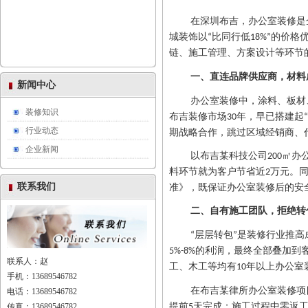
在深圳布吉，办公室装修是
城装饰以
比同行低
的价格
“
18%”
链、施工管理、方案设计等环节
一、直连品牌供应商，材料
新闻中心
办公室装修中，涂料、板材
装修知识
布吉装修市场
年，早已搭建起
30
“
行业动态
期战略合作，跳过区域经销商、
企业新闻
以布吉某科技公司
㎡办
200
料环节就为客户节省近
万元。
2
联系我们
准》，既保证办公室装修后的安
二、自有施工团队，拒绝转
层层转包
是装修行业推高
“
”
的利润，最终全部叠加到
5%-8%
联系人：赵
工、木工等均有
年以上办公室
10
手机：13689546782
在布吉某律所办公室装修项
电话：13689546782
提前
天完成；施工过程中零返
5
传真：13689546782