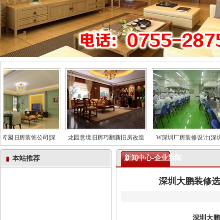
园旧房装饰公司|深
龙园意境旧房巧翻新旧房改造
W深圳厂房装修设计(深圳
新闻中心-企业新闻
本站推荐
深圳大鹏装修选
深圳大