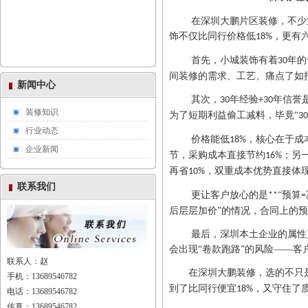
在深圳大鹏片区装修，不少
饰不仅比同行价格低
，更有
18%
首先，小城装饰有着
年的
30
间装修的需求、工艺、痛点了如
新闻中心
其次，
年经验
年信誉
30
+30
装修知识
为了短期利益偷工减料，毕竟“
30
行业动态
价格能低
，核心在于成
18%
企业新闻
节，采购成本直接节约
；另
16%
再省
，双重成本优势直接体
10%
联系我们
更让客户放心的是
“预算
**
=
后层层加价”的情况，合同上的
最后，深圳本土企业的属性
会出现
“卷款跑路”的风险——
联系人：赵
在深圳大鹏装修，选的不只
手机：13689546782
到了比同行便宜
，又守住了
18%
电话：13689546782
传真：13689546782